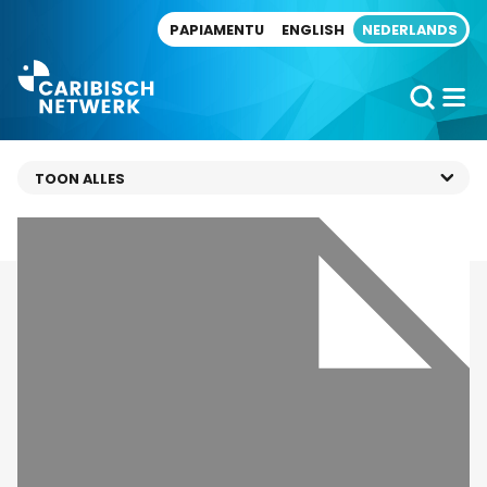
Direct naar artikel
PAPIAMENTU
ENGLISH
NEDERLANDS