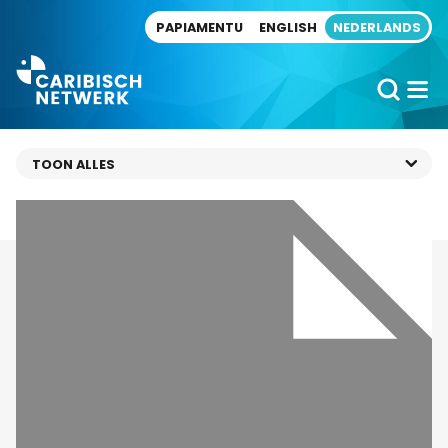
Direct naar artikel
PAPIAMENTU
ENGLISH
NEDERLANDS