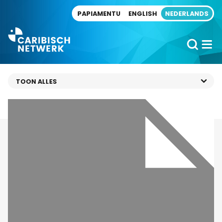
Direct naar artikel
PAPIAMENTU
ENGLISH
NEDERLANDS