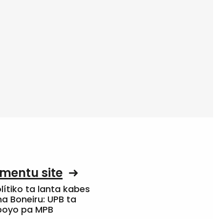
mentu site
olítiko ta lanta kabes
a Boneiru: UPB ta
apoyo pa MPB