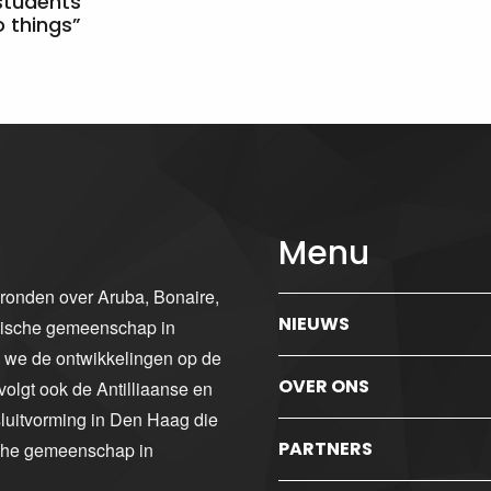
students
 things”
Menu
gronden over Aruba, Bonaire,
NIEUWS
ibische gemeenschap in
n we de ontwikkelingen op de
OVER ONS
volgt ook de Antilliaanse en
luitvorming in Den Haag die
PARTNERS
sche gemeenschap in