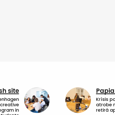
sh site
Papia
penhagen
Krísis p
 creative
atrobe n
ogram in
retirá 