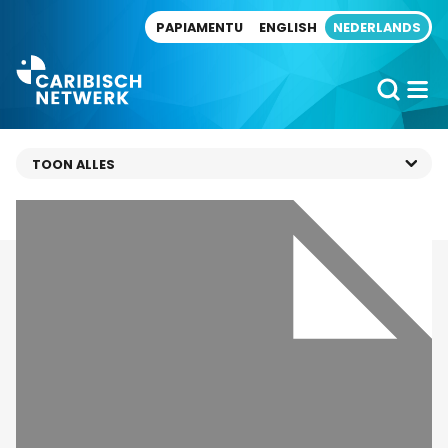
Direct naar artikel
PAPIAMENTU
ENGLISH
NEDERLANDS