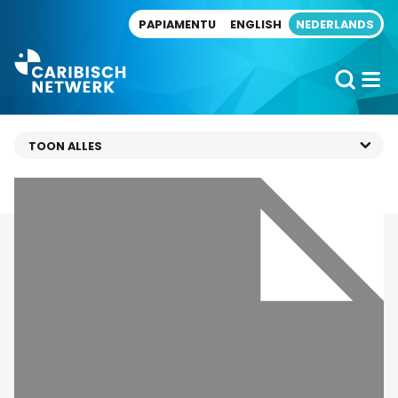
Direct naar artikel
PAPIAMENTU
ENGLISH
NEDERLANDS