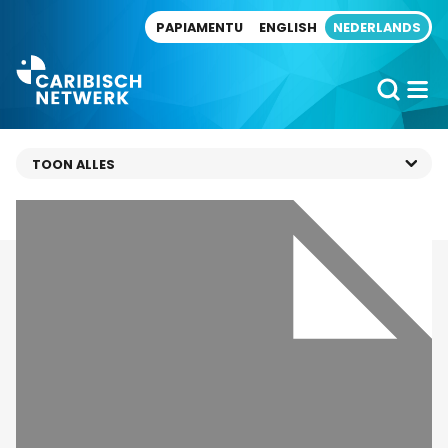
Direct naar artikel
PAPIAMENTU
ENGLISH
NEDERLANDS