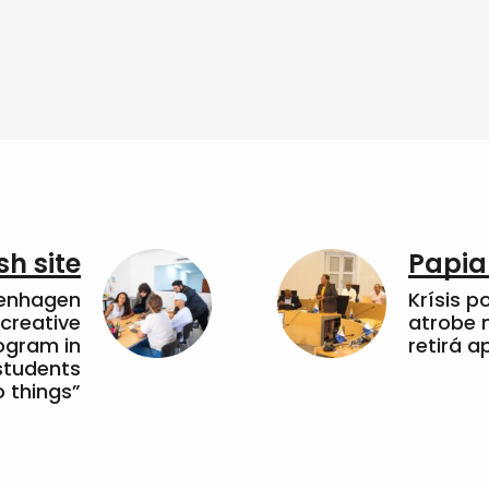
sh site
Papia
penhagen
Krísis p
 creative
atrobe n
ogram in
retirá 
students
 things”