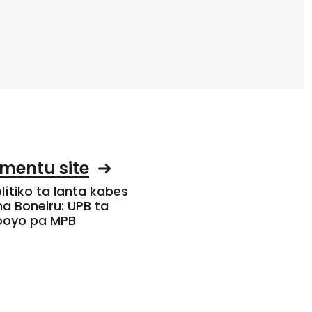
mentu site
olítiko ta lanta kabes
a Boneiru: UPB ta
apoyo pa MPB