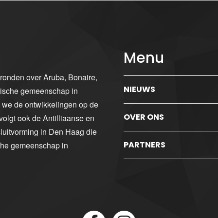
Menu
gronden over Aruba, Bonaire,
NIEUWS
ibische gemeenschap in
n we de ontwikkelingen op de
OVER ONS
volgt ook de Antilliaanse en
luitvorming in Den Haag die
PARTNERS
sche gemeenschap in