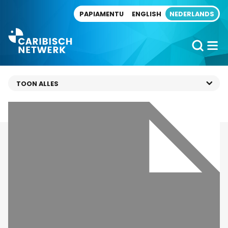
Direct naar artikel
PAPIAMENTU
ENGLISH
NEDERLANDS