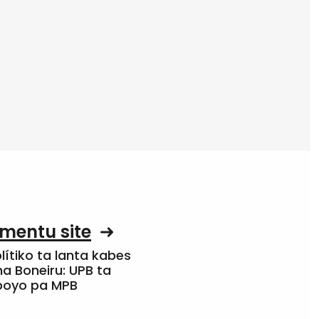
mentu site
olítiko ta lanta kabes
a Boneiru: UPB ta
apoyo pa MPB