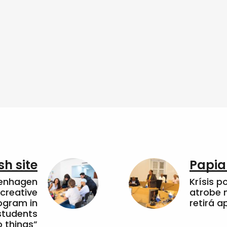
sh site
Papia
penhagen
Krísis p
 creative
atrobe n
ogram in
retirá 
students
 things”