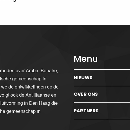
Menu
gronden over Aruba, Bonaire,
NIEUWS
ibische gemeenschap in
n we de ontwikkelingen op de
OVER ONS
volgt ook de Antilliaanse en
luitvorming in Den Haag die
PARTNERS
sche gemeenschap in