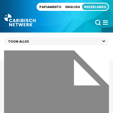
Direct naar artikel
PAPIAMENTU
ENGLISH
NEDERLANDS