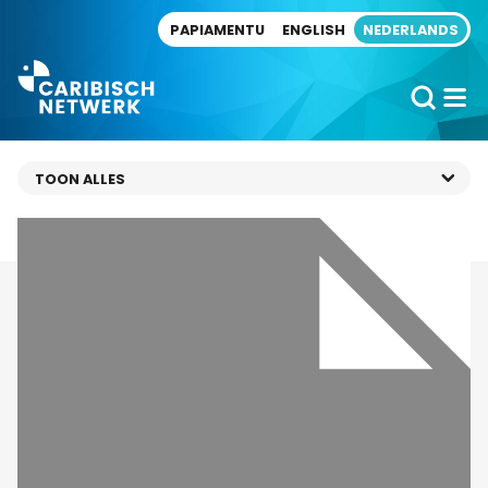
Direct naar artikel
PAPIAMENTU
ENGLISH
NEDERLANDS