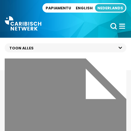
Direct naar artikel
PAPIAMENTU
ENGLISH
NEDERLANDS