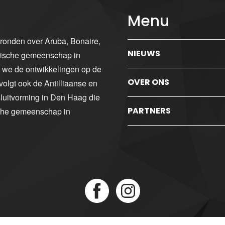
Menu
gronden over Aruba, Bonaire,
NIEUWS
ibische gemeenschap in
n we de ontwikkelingen op de
OVER ONS
volgt ook de Antilliaanse en
luitvorming in Den Haag die
PARTNERS
sche gemeenschap in