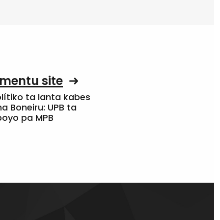
mentu site
olítiko ta lanta kabes
a Boneiru: UPB ta
apoyo pa MPB