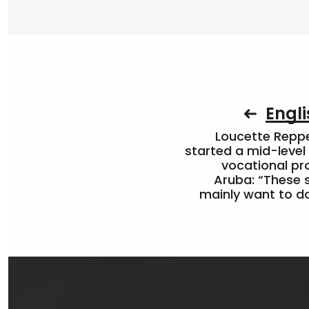
Engli
Loucette Rep
started a mid-level
vocational pr
Aruba: “These 
mainly want to do