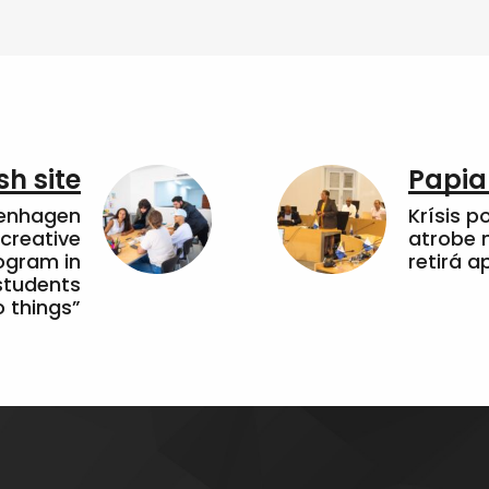
sh site
Papia
penhagen
Krísis p
 creative
atrobe n
ogram in
retirá 
students
 things”