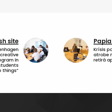
sh site
Papia
penhagen
Krísis p
 creative
atrobe n
ogram in
retirá 
students
 things”