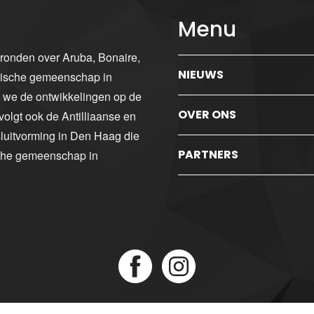
Menu
gronden over Aruba, Bonaire,
NIEUWS
ibische gemeenschap in
n we de ontwikkelingen op de
OVER ONS
volgt ook de Antilliaanse en
luitvorming in Den Haag die
PARTNERS
sche gemeenschap in