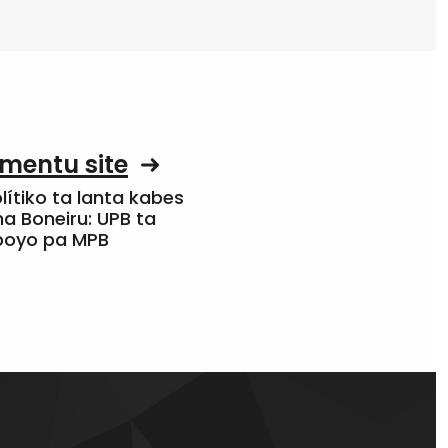
mentu site
olítiko ta lanta kabes
a Boneiru: UPB ta
apoyo pa MPB