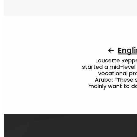
Engli
Loucette Rep
started a mid-level
vocational pr
Aruba: “These 
mainly want to do