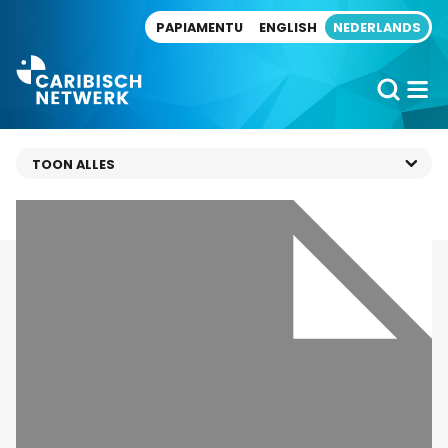
Direct naar artikel
PAPIAMENTU
ENGLISH
NEDERLANDS