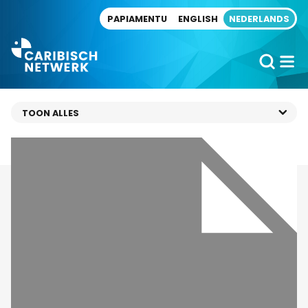
Direct naar artikel
PAPIAMENTU
ENGLISH
NEDERLANDS