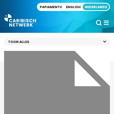
Direct naar artikel
PAPIAMENTU
ENGLISH
NEDERLANDS