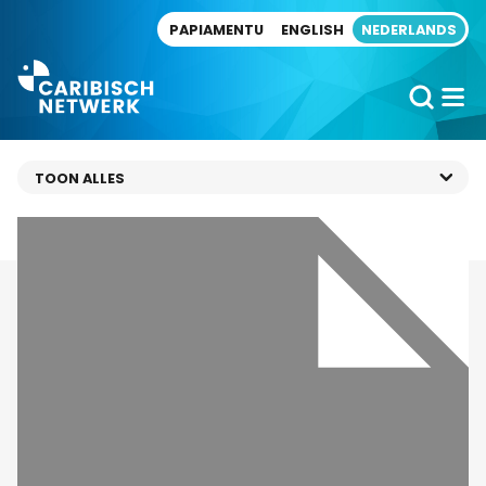
Direct naar artikel
PAPIAMENTU
ENGLISH
NEDERLANDS