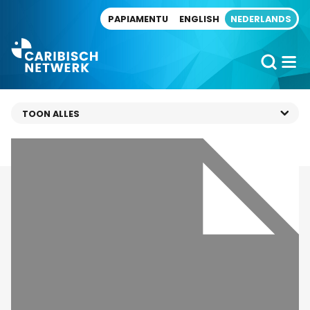
Direct naar artikel
PAPIAMENTU
ENGLISH
NEDERLANDS