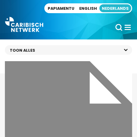
Direct naar artikel
PAPIAMENTU
ENGLISH
NEDERLANDS