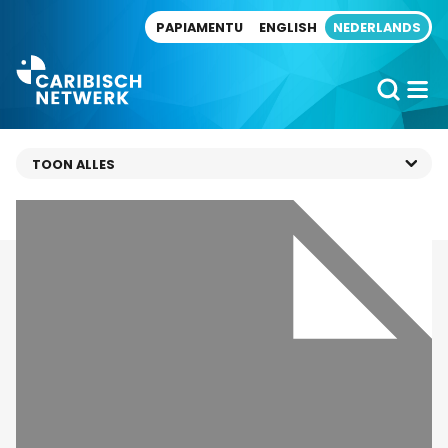
Direct naar artikel
PAPIAMENTU
ENGLISH
NEDERLANDS