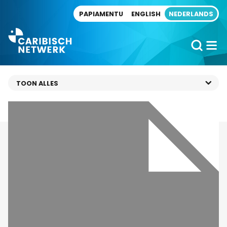
Direct naar artikel
PAPIAMENTU
ENGLISH
NEDERLANDS