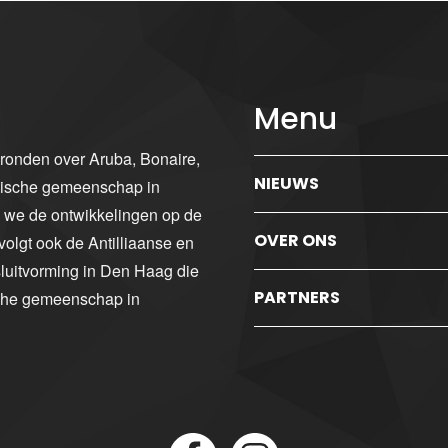
Menu
gronden over Aruba, Bonaire,
NIEUWS
ibische gemeenschap in
n we de ontwikkelingen op de
OVER ONS
volgt ook de Antilliaanse en
luitvorming in Den Haag die
PARTNERS
sche gemeenschap in