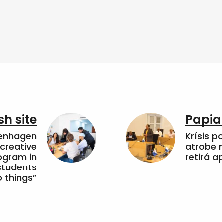
sh site
Papia
penhagen
Krísis p
 creative
atrobe n
ogram in
retirá 
students
 things”