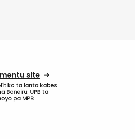
mentu site
olítiko ta lanta kabes
a Boneiru: UPB ta
apoyo pa MPB