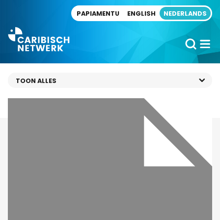
Direct naar artikel
PAPIAMENTU
ENGLISH
NEDERLANDS