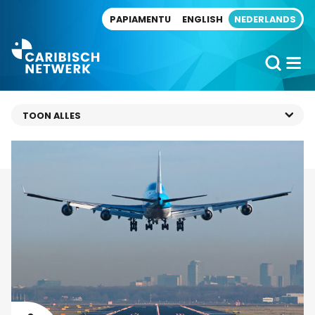
Direct naar artikel
PAPIAMENTU
ENGLISH
NEDERLANDS