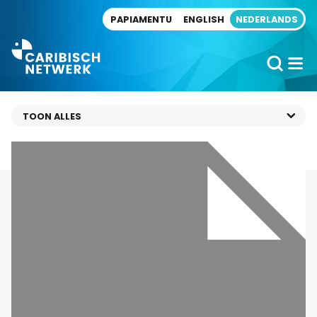
Direct naar artikel
PAPIAMENTU
ENGLISH
NEDERLANDS