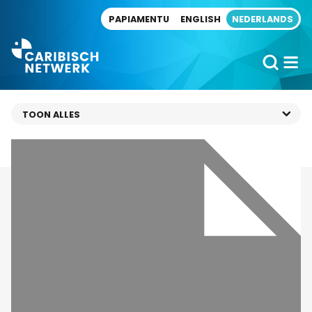
Direct naar artikel
PAPIAMENTU
ENGLISH
NEDERLANDS