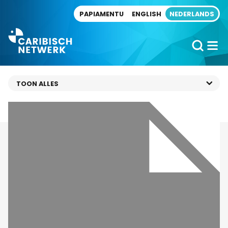
Direct naar artikel
PAPIAMENTU
ENGLISH
NEDERLANDS