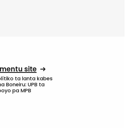
mentu site
olítiko ta lanta kabes
a Boneiru: UPB ta
apoyo pa MPB