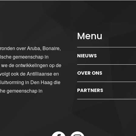
Menu
gronden over Aruba, Bonaire,
NIEUWS
ibische gemeenschap in
n we de ontwikkelingen op de
OVER ONS
volgt ook de Antilliaanse en
luitvorming in Den Haag die
PARTNERS
sche gemeenschap in