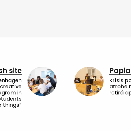
sh site
Papia
penhagen
Krísis p
 creative
atrobe n
ogram in
retirá 
students
 things”