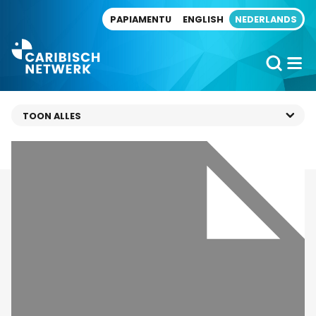
Direct naar artikel
PAPIAMENTU
ENGLISH
NEDERLANDS