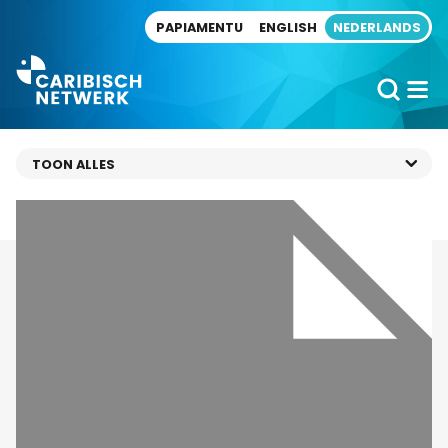
Direct naar artikel
PAPIAMENTU
ENGLISH
NEDERLANDS