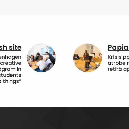
sh site
Papia
penhagen
Krísis p
 creative
atrobe n
ogram in
retirá 
students
 things”