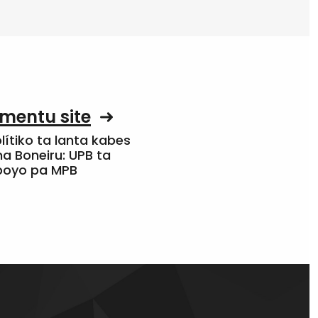
mentu site
olítiko ta lanta kabes
a Boneiru: UPB ta
apoyo pa MPB