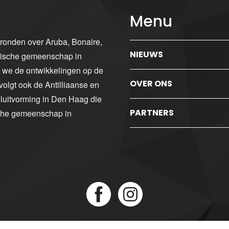
Menu
gronden over Aruba, Bonaire,
NIEUWS
ibische gemeenschap in
n we de ontwikkelingen op de
OVER ONS
volgt ook de Antilliaanse en
luitvorming in Den Haag die
PARTNERS
sche gemeenschap in