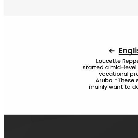
Engli
Loucette Rep
started a mid-level
vocational pr
Aruba: “These 
mainly want to do