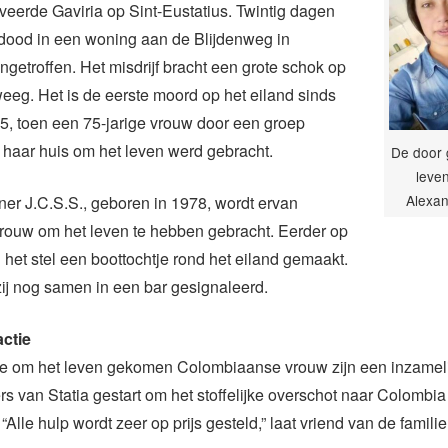
riveerde Gaviria op Sint-Eustatius. Twintig dagen
j dood in een woning aan de Blijdenweg in
getroffen. Het misdrijf bracht een grote schok op
weeg. Het is de eerste moord op het eiland sinds
5, toen een 75-jarige vrouw door een groep
n haar huis om het leven werd gebracht.
De door 
leve
Alexan
tner J.C.S.S., geboren in 1978, wordt ervan
vrouw om het leven te hebben gebracht. Eerder op
het stel een boottochtje rond het eiland gemaakt.
ij nog samen in een bar gesignaleerd.
ctie
de om het leven gekomen Colombiaanse vrouw zijn een inzamel
s van Statia gestart om het stoffelijke overschot naar Colombi
Alle hulp wordt zeer op prijs gesteld,” laat vriend van de famili