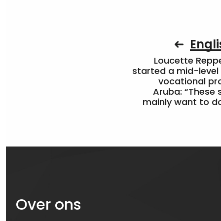
Engli
Loucette Rep
started a mid-level
vocational pr
Aruba: “These 
mainly want to do
Over ons