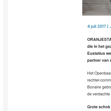
4 juli 2017 
ORANJESTAD 
die in het g
Eustatius we
partner van
Het Openbaar 
rechter-commi
Bonaire gebra
de verdachte 
Grote schok