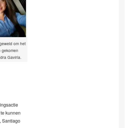
geweld om het
n gekomen
dra Gaviria.
ingsactie
a te kunnen
e, Santiago