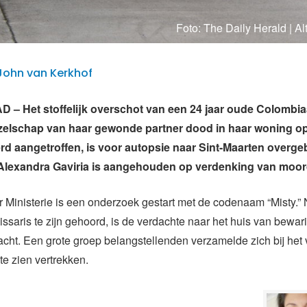
Foto: The Daily Herald | 
| John van Kerkhof
– Het stoffelijk overschot van een 24 jaar oude Colombi
ezelschap van haar gewonde partner dood in haar woning op
rd aangetroffen, is voor autopsie naar Sint-Maarten overge
 Alexandra Gaviria is aangehouden op verdenking van moor
Ministerie is een onderzoek gestart met de codenaam “Misty.”
ssaris te zijn gehoord, is de verdachte naar het huis van bewar
cht. Een grote groep belangstellenden verzamelde zich bij het 
te zien vertrekken.