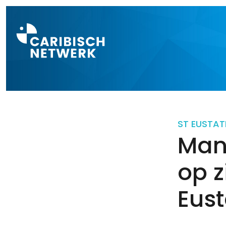
Direct naar a
ST EUSTAT
Man
op z
Eust