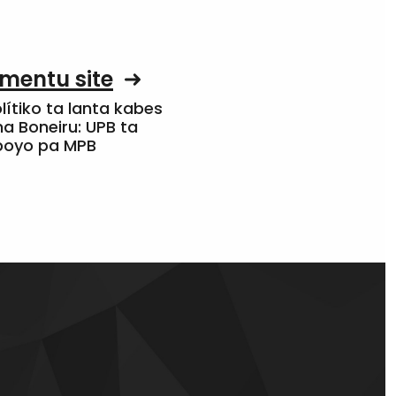
mentu site
olítiko ta lanta kabes
a Boneiru: UPB ta
apoyo pa MPB