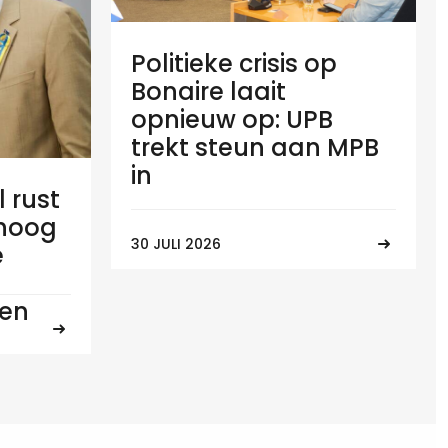
Politieke crisis op
Bonaire laait
opnieuw op: UPB
trekt steun aan MPB
in
l rust
 hoog
30 JULI 2026
e
ten