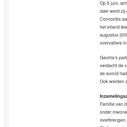
Op 5 juni, ar
later werd zi
Concordia aan
het eiland te
augustus 200
overvallers i
Gaviria’s par
verdacht de 
de avond had 
Ook werden z
Inzamelingsa
Familie van 
onder inwoner
overbrengen. “