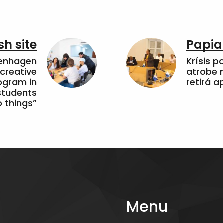
sh site
Papia
penhagen
Krísis p
 creative
atrobe n
ogram in
retirá 
students
 things”
Menu