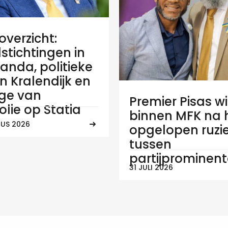
verzicht:
stichtingen in
anda, politieke
 in Kralendijk en
ge van
Premier Pisas wi
olie op Statia
binnen MFK na
US 2026
opgelopen ruzi
tussen
partijprominen
31 JULI 2026