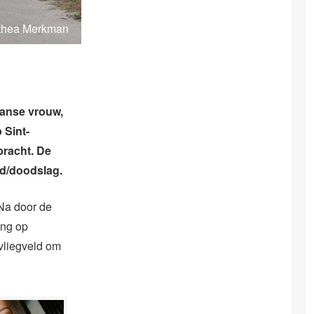
Althea Merkman
aanse vrouw,
 Sint-
bracht. De
d/doodslag.
 Na door de
ing op
vliegveld om