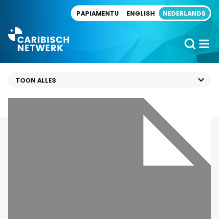
Direct naar artikel
PAPIAMENTU
ENGLISH
NEDERLANDS