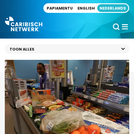
Direct naar artikel
PAPIAMENTU
ENGLISH
NEDERLANDS