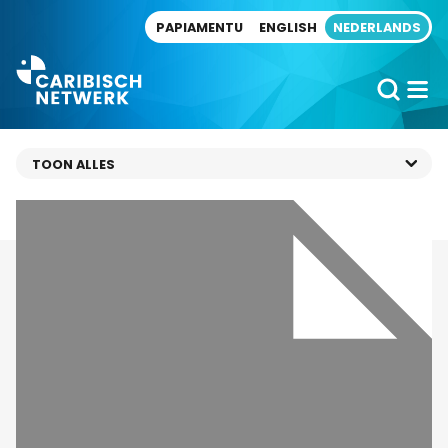
Direct naar artikel
PAPIAMENTU
ENGLISH
NEDERLANDS