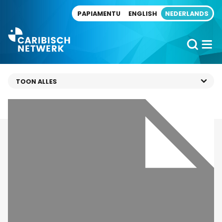
Direct naar artikel
PAPIAMENTU
ENGLISH
NEDERLANDS