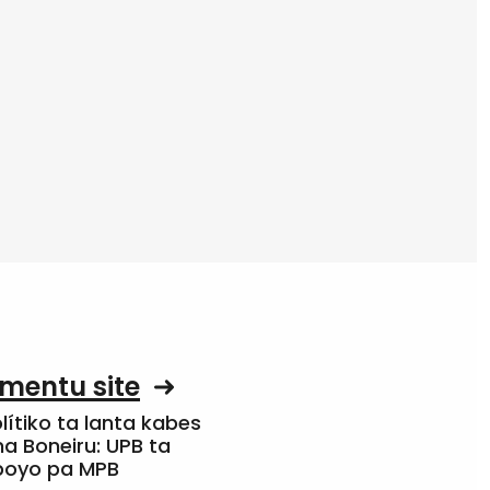
mentu site
olítiko ta lanta kabes
a Boneiru: UPB ta
apoyo pa MPB