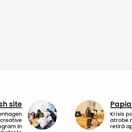
sh site
Papia
penhagen
Krísis p
 creative
atrobe n
ogram in
retirá 