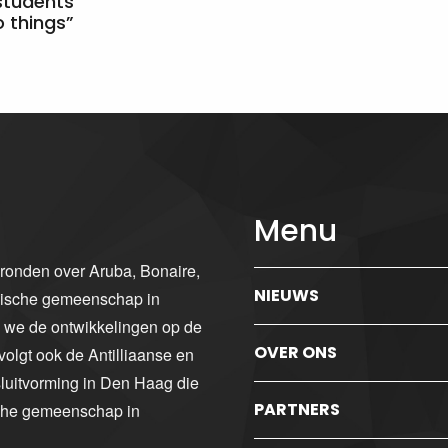
students
 things”
Menu
gronden over Aruba, Bonaire,
NIEUWS
ibische gemeenschap in
n we de ontwikkelingen op de
OVER ONS
volgt ook de Antilliaanse en
luitvorming in Den Haag die
PARTNERS
sche gemeenschap in