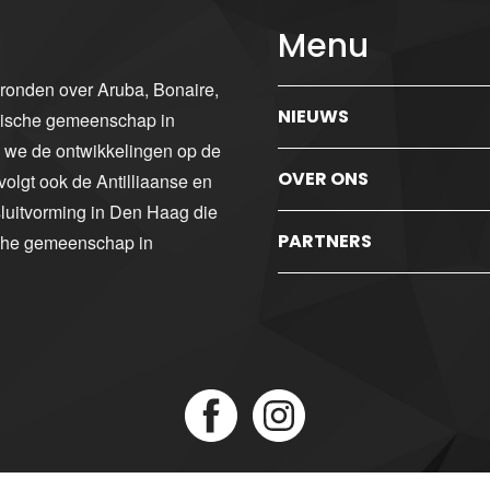
Menu
gronden over Aruba, Bonaire,
NIEUWS
ibische gemeenschap in
n we de ontwikkelingen op de
OVER ONS
volgt ook de Antilliaanse en
luitvorming in Den Haag die
PARTNERS
sche gemeenschap in