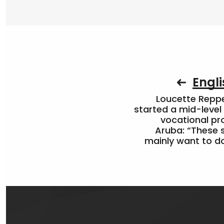
Engli
Loucette Rep
started a mid-level
vocational pr
Aruba: “These 
mainly want to do