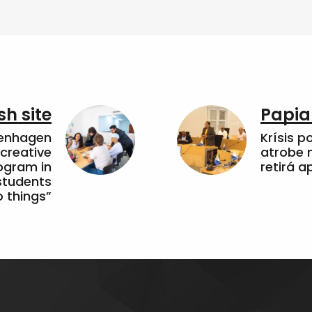
sh site
Papia
penhagen
Krísis p
 creative
atrobe n
ogram in
retirá 
students
 things”