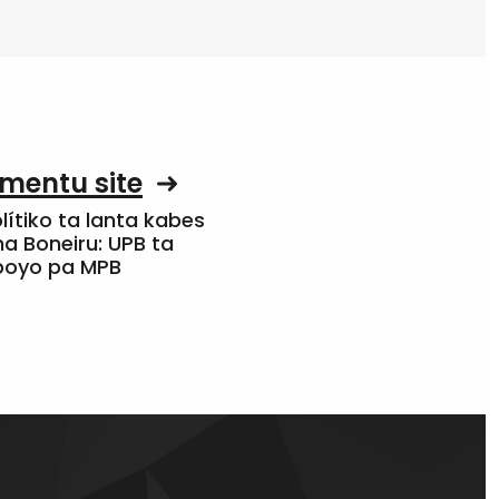
mentu site
olítiko ta lanta kabes
a Boneiru: UPB ta
apoyo pa MPB