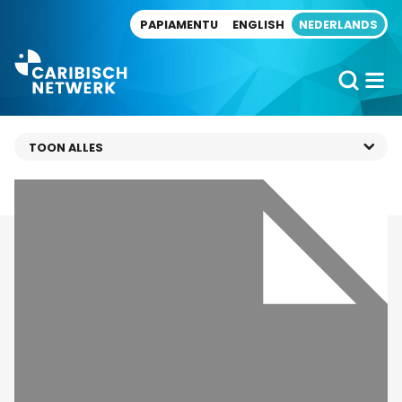
Direct naar artikel
PAPIAMENTU
ENGLISH
NEDERLANDS