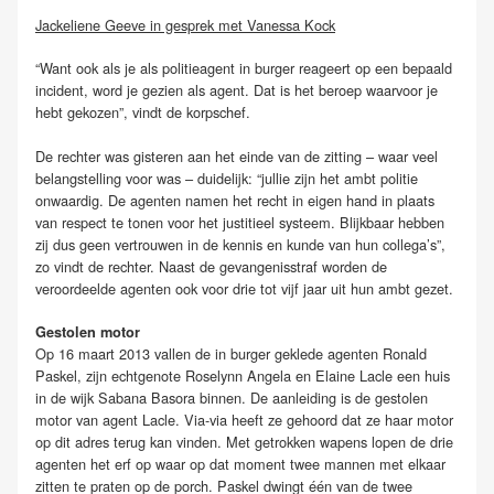
Jackeliene Geeve in gesprek met Vanessa Kock
“Want ook als je als politieagent in burger reageert op een bepaald
incident, word je gezien als agent. Dat is het beroep waarvoor je
hebt gekozen”, vindt de korpschef.
De rechter was gisteren aan het einde van de zitting – waar veel
belangstelling voor was – duidelijk: “jullie zijn het ambt politie
onwaardig. De agenten namen het recht in eigen hand in plaats
van respect te tonen voor het justitieel systeem. Blijkbaar hebben
zij dus geen vertrouwen in de kennis en kunde van hun collega’s”,
zo vindt de rechter. Naast de gevangenisstraf worden de
veroordeelde agenten ook voor drie tot vijf jaar uit hun ambt gezet.
Gestolen motor
Op 16 maart 2013 vallen de in burger geklede agenten Ronald
Paskel, zijn echtgenote Roselynn Angela en Elaine Lacle een huis
in de wijk Sabana Basora binnen. De aanleiding is de gestolen
motor van agent Lacle. Via-via heeft ze gehoord dat ze haar motor
op dit adres terug kan vinden. Met getrokken wapens lopen de drie
agenten het erf op waar op dat moment twee mannen met elkaar
zitten te praten op de porch. Paskel dwingt één van de twee