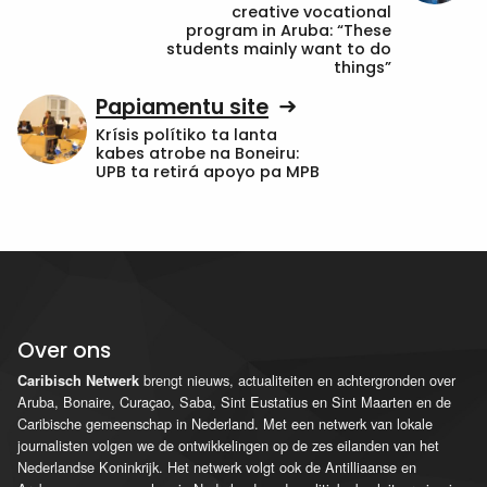
creative vocational
program in Aruba: “These
students mainly want to do
things”
Papiamentu site
Krísis polítiko ta lanta
kabes atrobe na Boneiru:
UPB ta retirá apoyo pa MPB
Over ons
brengt nieuws, actualiteiten en achtergronden over
Caribisch Netwerk
Aruba, Bonaire, Curaçao, Saba, Sint Eustatius en Sint Maarten en de
Caribische gemeenschap in Nederland. Met een netwerk van lokale
journalisten volgen we de ontwikkelingen op de zes eilanden van het
Nederlandse Koninkrijk. Het netwerk volgt ook de Antilliaanse en