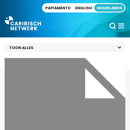
Direct naar artikel
PAPIAMENTU
ENGLISH
NEDERLANDS