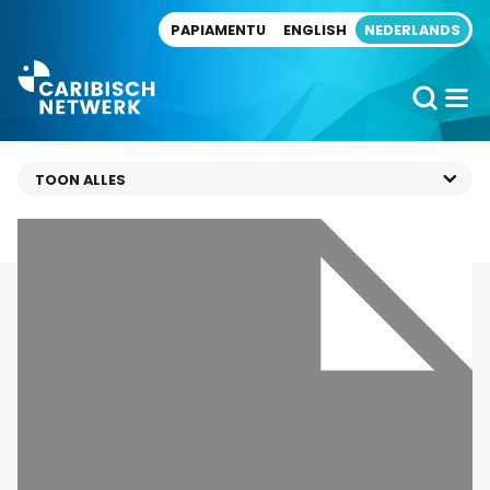
Direct naar artikel
PAPIAMENTU
ENGLISH
NEDERLANDS