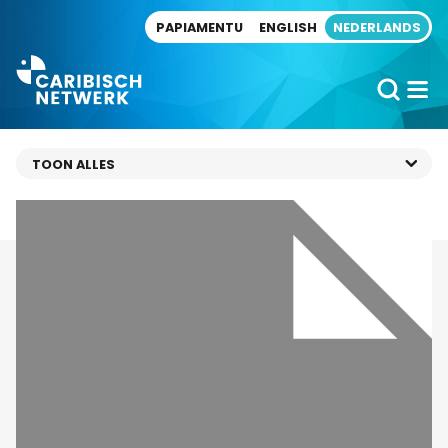
Direct naar artikel
PAPIAMENTU
ENGLISH
NEDERLANDS