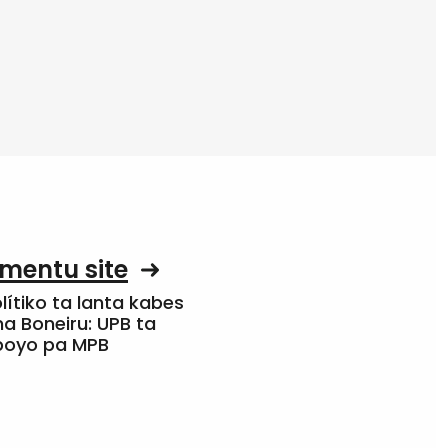
mentu site
olítiko ta lanta kabes
a Boneiru: UPB ta
apoyo pa MPB