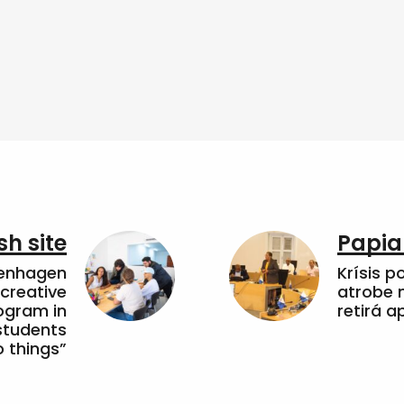
sh site
Papia
penhagen
Krísis p
 creative
atrobe n
ogram in
retirá 
students
 things”