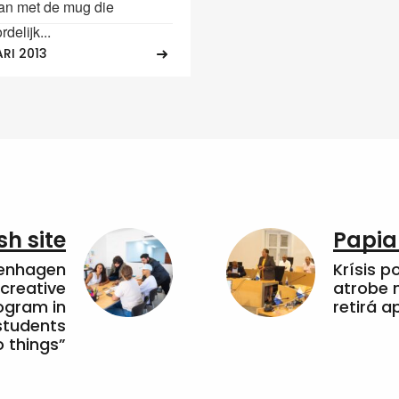
 aan met de mug die
delijk...
RI 2013
sh site
Papia
penhagen
Krísis p
 creative
atrobe n
ogram in
retirá 
students
 things”