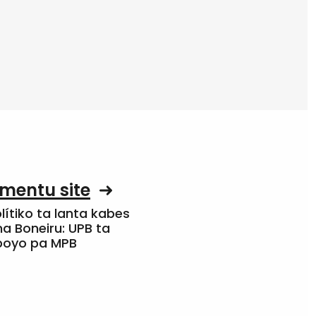
mentu site
olítiko ta lanta kabes
a Boneiru: UPB ta
apoyo pa MPB