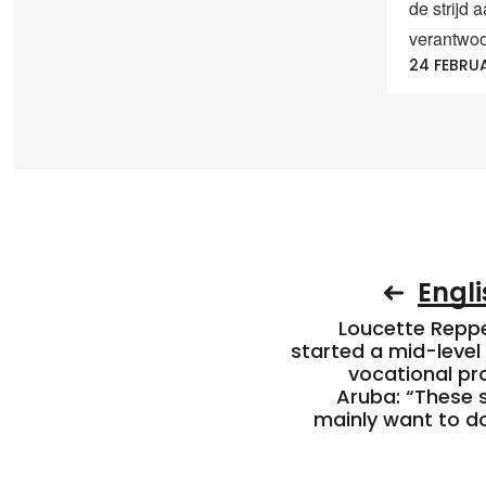
de strijd
verantwoor
24 FEBRUA
Engli
Loucette Rep
started a mid-level
vocational pr
Aruba: “These 
mainly want to do