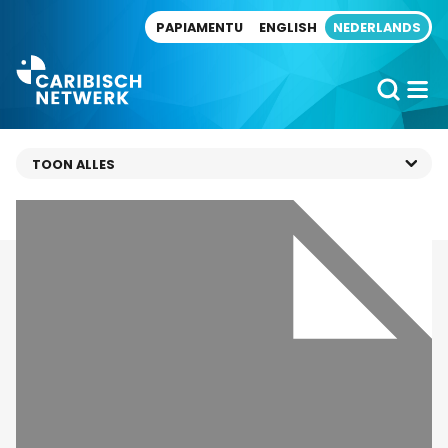
Direct naar artikel
PAPIAMENTU
ENGLISH
NEDERLANDS