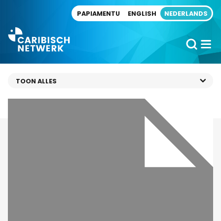
Direct naar artikel
PAPIAMENTU
ENGLISH
NEDERLANDS