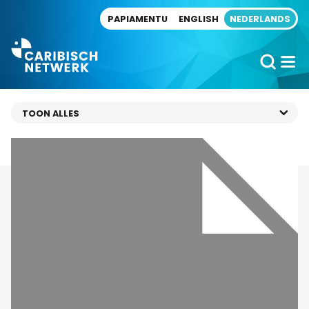
Direct naar artikel
PAPIAMENTU
ENGLISH
NEDERLANDS